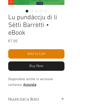
Lu pundàccju di li
Sètti Barrètti •
eBook
Price
€7.00
Add to Cart
Buy Now
Disponibile anche in versione
cartacea.
Acquista
Francesca Ruiu