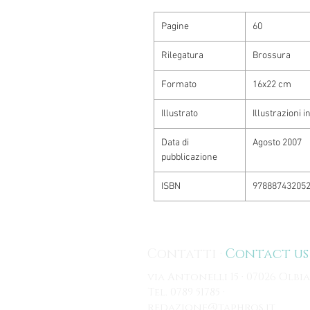
Pagine
60
Rilegatura
Brossura
Formato
16x22 cm
Illustrato
Illustrazioni i
Data di
Agosto 2007
pubblicazione
ISBN
97888743205
Contatti ·
Contact us
via Antonelli 15 · 07026 Olbia
Tel. 0789 51785 ·
redazione@taphros.it