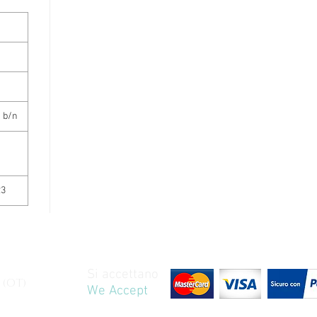
n b/n
23
Si accettano
 (OT)
We Accept