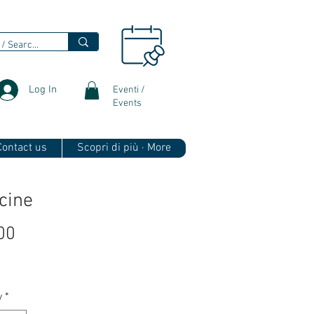
Log In
Eventi /
Events
 Contact us
Scopri di più · More
icine
Price
00
y
*