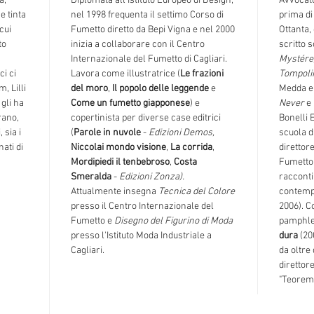
a,
Diplomata all'Istituto Europeo di Design,
Avvocato
e tinta
nel 1998 frequenta il settimo Corso di
prima di
cui
Fumetto diretto da Bepi Vigna e nel 2000
Ottanta,
to
inizia a collaborare con il Centro
scritto 
Internazionale del Fumetto di Cagliari.
Mystére,
ci ci
Lavora come illustratrice (
Le frazioni
Tompol
, Lilli
del moro
,
Il popolo delle leggende
e
Medda e 
gli ha
Come un fumetto giapponese
) e
Never
e
trano,
copertinista per diverse case editrici
Bonelli 
 sia i
(
Parole in nuvole
-
Edizioni Demos,
scuola d
ati di
Niccolai mondo visione
,
La corrida
,
direttor
Mordipiedi il tenbebroso
,
Costa
Fumetto 
Smeralda
-
Edizioni Zonza
).
racconti
Attualmente insegna
Tecnica del Colore
contemp
presso il Centro Internazionale del
2006). C
Fumetto e
Disegno del Figurino di Moda
pamphle
presso l'Istituto Moda Industriale a
dura
(20
Cagliari.
da oltre
direttor
"Teorema