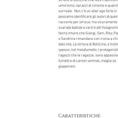
strisce di Bollicine inferisce malinconi
umorismo, sprazzi di cinismo e qualch
surreale. Non c’è un alter ego forte in 
possiamo identificare gli autori di ques
racconto per strisce, ma sicuramente
svariate battute e certi tratti fisiognomi
fanno intuire che Giangi, Sam, Riky, Pam
o Sandrina rimandano con ironia a chi 
dato vita. Le strisce di Bollicine, s’inol
spesso, nel metafumetto. I protagonisti,
ragazzi che le ragazze, sono appassion
fumetti e di cartoni animati, meglio se
giapponesi.
Caratteristiche