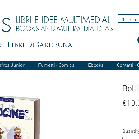
OS
LIBRI E IDEE MULTIMEDIALI
BOOKS
AND
MULTIMEDIA
IDEAS
 · Libri di Sardegna
afros Junior
Fumetti · Comics
Ebooks
Contatti ·
Boll
€10.
Quantit