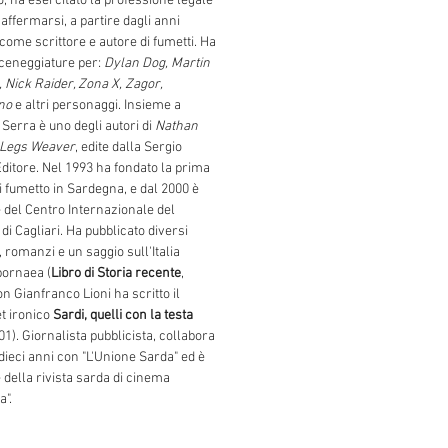
, ha esercitato la professione legale
 affermarsi, a partire dagli anni
 come scrittore e autore di fumetti. Ha
sceneggiature per:
Dylan Dog, Martin
 Nick Raider, Zona X, Zagor,
ino
e altri personaggi. Insieme a
Serra è uno degli autori di
Nathan
Legs Weaver
, edite dalla Sergio
Editore. Nel 1993 ha fondato la prima
i fumetto in Sardegna, e dal 2000 è
e del Centro Internazionale del
di Cagliari. Ha pubblicato diversi
, romanzi e un saggio sull'Italia
ornaea (
Libro di Storia recente
,
on Gianfranco Lioni ha scritto il
t ironico
Sardi, quelli con la testa
01). Giornalista pubblicista, collabora
 dieci anni con "L'Unione Sarda" ed è
e della rivista sarda di cinema
".