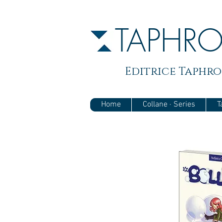
TAPHR
Editrice Taphros
Home
Collane · Series
T