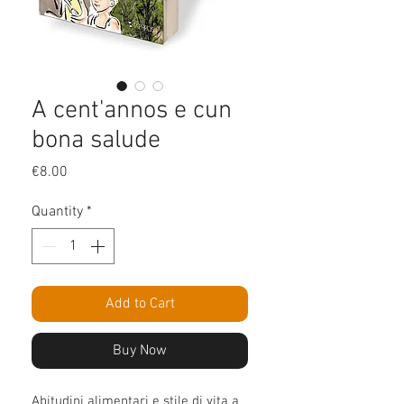
A cent'annos e cun
bona salude
Price
€8.00
Quantity
*
Add to Cart
Buy Now
Abitudini alimentari e stile di vita a 